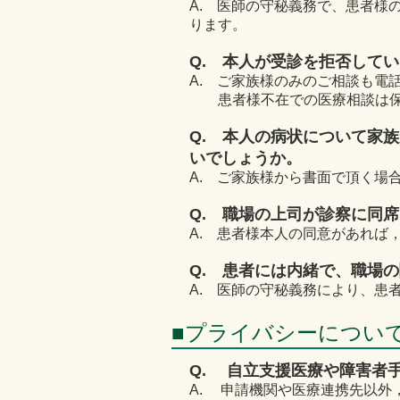
A. 医師の守秘義務で、患者様
ります。
Q. 本人が受診を拒否して
A. ご家族様のみのご相談も電
患者様不在での医療相談は保
Q. 本人の病状について家
いでしょうか。
A. ご家族様から書面で頂く場
Q. 職場の上司が診察に同
A. 患者様本人の同意があれば
Q. 患者には内緒で、職場
A. 医師の守秘義務により、患
■プライバシーについ
Q. 自立支援医療や障害者
A. 申請機関や医療連携先以外