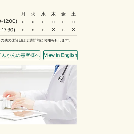
月
火
水
木
金
土
-12:00)
○
○
○
○
○
○
-17:30)
○
○
○
✕
○
✕
その他の休診日は２週間前にお知らせします。
てんかんの患者様へ
View in English